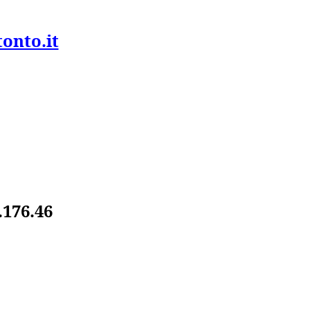
onto.it
.176.46